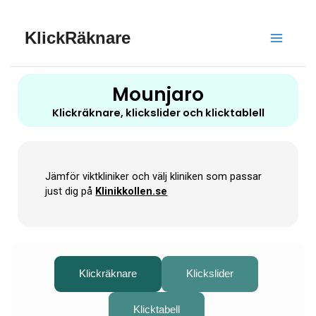
Hoppa
Main
till
KlickRäknare
innehåll
Menu
Mounjaro
Klickräknare, klickslider och klicktablell
Jämför viktkliniker och välj kliniken som passar
just dig på
Klinikkollen.se
Klickräknare
Klickslider
Klicktabell